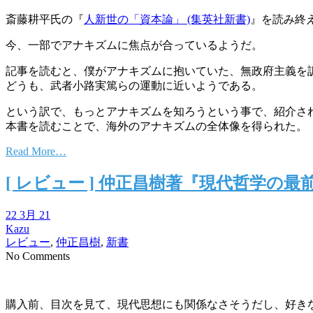
斎藤耕平氏の『
人新世の「資本論」 (集英社新書)
』を読み終
今、一部でアナキズムに焦点が合っているようだ。
記事を読むと、僕がアナキズムに抱いていた、無政府主義を
どうも、武者小路実篤らの運動に近いようである。
という訳で、もっとアナキズムを知ろうという事で、紹介さ
本書を読むことで、海外のアナキズムの全体像を得られた。
Read More…
[ レビュー ] 仲正昌樹著『現代哲学
22 3月 21
Kazu
レビュー
,
仲正昌樹
,
新書
No Comments
購入前、目次を見て、現代思想にも関係なさそうだし、好き