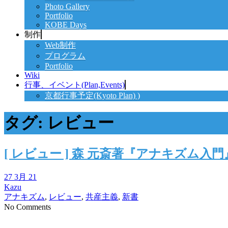
Photo Gallery
Portfolio
KOBE Days
制作
Web制作
プログラム
Portfolio
Wiki
行事、イベント(Plan,Events)
京都行事予定(Kyoto Plan) )
タグ:
レビュー
[ レビュー ] 森 元斎著『アナキズ
27 3月 21
Kazu
アナキズム
,
レビュー
,
共産主義
,
新書
No Comments