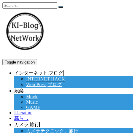
Skip
to
content
Toggle navigation
インターネット,ブログ
INTERNET HACK
WordPress,ブログ
娯楽
Movie
Music
GAME
Literature
暮らし
カメラ,旅行
カメラテクニック、旅行