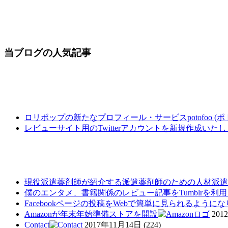
当ブログの人気記事
ロリポップの新たなプロフィール・サービスpotofoo 
レビューサイト用のTwitterアカウントを新規作成いた
現役派遣薬剤師が紹介する派遣薬剤師のための人材派遣
僕のエンタメ、書籍関係のレビュー記事をTumblrを利
Facebookページの投稿をWebで簡単に見られるように
Amazonが年末年始準備ストアを開設
201
Contact
2017年11月14日
(224)