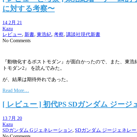
に対する考察〜
14 2月 21
Kazu
レビュー
,
新書
,
東浩紀
,
考察
,
講談社現代新書
No Comments
『動物化するポストモダン』が面白かったので、また、東浩
トモダン2』 を読んでみた。
が、結果は期待外れであった。
Read More…
[ レビュー ] 初代PS SDガンダム
13 7月 20
Kazu
SDガンダム Gジェネレーション
,
SDガンダム ジージェネレ
No Comments