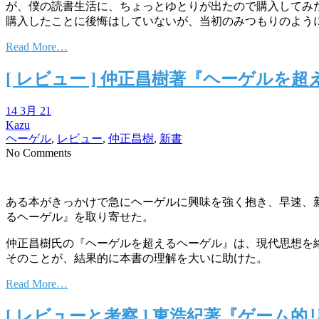
が、僕の読書生活に、ちょっとゆとりが出たので購入してみ
購入したことに後悔はしていないが、当初のみつもりのよう
Read More…
[ レビュー ] 仲正昌樹著『ヘーゲル
14 3月 21
Kazu
ヘーゲル
,
レビュー
,
仲正昌樹
,
新書
No Comments
ある本がきっかけで急にヘーゲルに興味を強く抱き、早速、
るヘーゲル』を取り寄せた。
仲正昌樹氏の『ヘーゲルを超えるヘーゲル』は、現代思想を
そのことが、結果的に本書の理解を大いに助けた。
Read More…
[ レビューと考察 ] 東浩紀著『ゲー